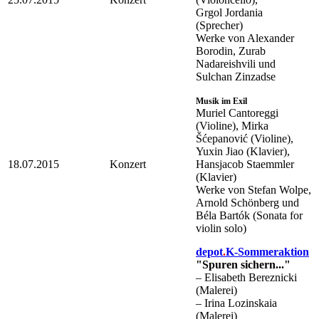
Grgol Jordania
(Sprecher)
Werke von Alexander
Borodin, Zurab
Nadareishvili und
Sulchan Zinzadse
Musik im Exil
Muriel Cantoreggi
(Violine), Mirka
Šćepanović (Violine),
Yuxin Jiao (Klavier),
18.07.2015
Konzert
Hansjacob Staemmler
(Klavier)
Werke von Stefan Wolpe,
Arnold Schönberg und
Béla Bartók (Sonata for
violin solo)
depot
.
K-Sommeraktion
"Spuren sichern..."
– Elisabeth Bereznicki
(Malerei)
– Irina Lozinskaia
(Malerei)