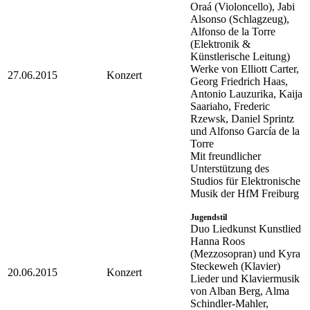
Oraá (Violoncello), Jabi
Alsonso (Schlagzeug),
Alfonso de la Torre
(Elektronik &
Künstlerische Leitung)
Werke von Elliott Carter,
27.06.2015
Konzert
Georg Friedrich Haas,
Antonio Lauzurika, Kaija
Saariaho, Frederic
Rzewsk, Daniel Sprintz
und Alfonso García de la
Torre
Mit freundlicher
Unterstützung des
Studios für Elektronische
Musik der HfM Freiburg
Jugendstil
Duo Liedkunst Kunstlied
Hanna Roos
(Mezzosopran) und Kyra
Steckeweh (Klavier)
20.06.2015
Konzert
Lieder und Klaviermusik
von Alban Berg, Alma
Schindler-Mahler,