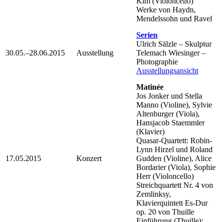
Kim (Violoncello)
Werke von Haydn,
Mendelssohn und Ravel
Serien
Ulrich Sälzle – Skulptur
30.05.–28.06.2015
Ausstellung
Telemach Wiesinger –
Photographie
Ausstellungsansicht
Matinée
Jos Jonker und Stella
Manno (Violine), Sylvie
Altenburger (Viola),
Hansjacob Staemmler
(Klavier)
Quasar-Quartett: Robin-
Lynn Hirzel und Roland
17.05.2015
Konzert
Gudden (Violine), Alice
Bordarier (Viola), Sophie
Herr (Violoncello)
Streichquartett Nr. 4 von
Zemlinksy,
Klavierquintett Es-Dur
op. 20 von Thuille
Einführung (Thuille):