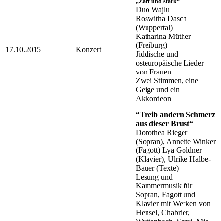
„Zart und stark“
Duo Wajlu
Roswitha Dasch
(Wuppertal)
Katharina Müther
(Freiburg)
17.10.2015
Konzert
Jiddische und
osteuropäische Lieder
von Frauen
Zwei Stimmen, eine
Geige und ein
Akkordeon
“Treib andern Schmerz
aus dieser Brust“
Dorothea Rieger
(Sopran), Annette Winker
(Fagott) Lya Goldner
(Klavier), Ulrike Halbe-
Bauer (Texte)
Lesung und
Kammermusik für
Sopran, Fagott und
Klavier mit Werken von
Hensel, Chabrier,