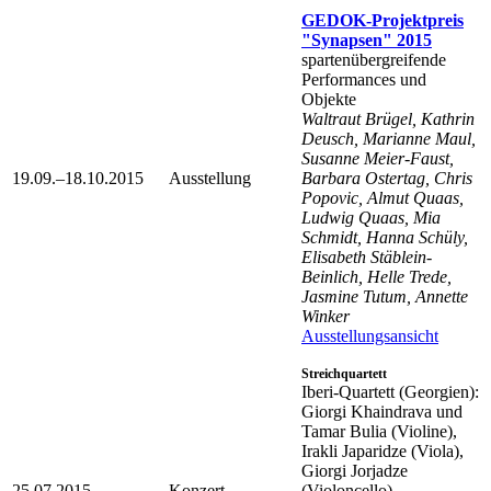
GEDOK-Projektpreis
"Synapsen" 2015
spartenübergreifende
Performances und
Objekte
Waltraut Brügel, Kathrin
Deusch, Marianne Maul,
Susanne Meier-Faust,
19.09.–18.10.2015
Ausstellung
Barbara Ostertag, Chris
Popovic, Almut Quaas,
Ludwig Quaas, Mia
Schmidt, Hanna Schüly,
Elisabeth Stäblein-
Beinlich, Helle Trede,
Jasmine Tutum, Annette
Winker
Ausstellungsansicht
Streichquartett
Iberi-Quartett (Georgien):
Giorgi Khaindrava und
Tamar Bulia (Violine),
Irakli Japaridze (Viola),
Giorgi Jorjadze
25.07.2015
Konzert
(Violoncello),