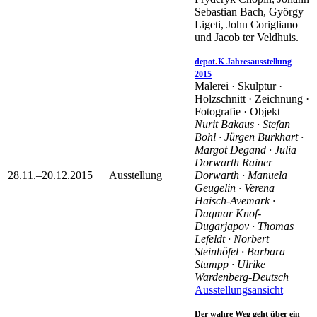
Sebastian Bach, György
Ligeti, John Corigliano
und Jacob ter Veldhuis.
.
depot
K Jahresausstellung
2015
Malerei · Skulptur ·
Holzschnitt · Zeichnung ·
Fotografie · Objekt
Nurit Bakaus · Stefan
Bohl · Jürgen Burkhart ·
Margot Degand · Julia
Dorwarth Rainer
28.11.–20.12.2015
Ausstellung
Dorwarth · Manuela
Geugelin · Verena
Haisch-Avemark ·
Dagmar Knof-
Dugarjapov · Thomas
Lefeldt · Norbert
Steinhöfel · Barbara
Stumpp · Ulrike
Wardenberg-Deutsch
Ausstellungsansicht
Der wahre Weg geht über ein