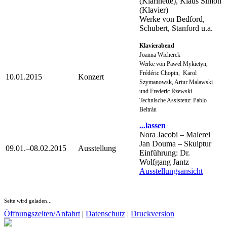
(Klarinette), Klaus Simon
(Klavier)
Werke von Bedford,
Schubert, Stanford u.a.
Klavierabend
Joanna Wicherek
Werke von Pawel Mykietyn,
Frédéric Chopin, Karol
10.01.2015
Konzert
Szymanowsk, Artur Malawski
und Frederic Rzewski
Technische Assistenz: Pablo
Beltrán
...lassen
Nora Jacobi – Malerei
Jan Douma – Skulptur
09.01.–08.02.2015
Ausstellung
Einführung: Dr.
Wolfgang Jantz
Ausstellungsansicht
Seite wird geladen...
Öffnungszeiten/Anfahrt
|
Datenschutz
|
Druckversion