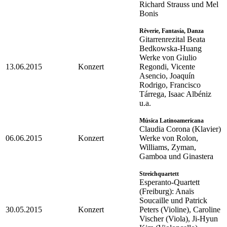
Richard Strauss und Mel
Bonis
Rêverie, Fantasía, Danza
Gitarrenrezital Beata
Bedkowska-Huang
Werke von Giulio
13.06.2015
Konzert
Regondi, Vicente
Asencio, Joaquín
Rodrigo, Francisco
Tárrega, Isaac Albéniz
u.a.
Música Latinoamericana
Claudia Corona (Klavier)
06.06.2015
Konzert
Werke von Rolon,
Williams, Zyman,
Gamboa und Ginastera
Streichquartett
Esperanto-Quartett
(Freiburg): Anaïs
Soucaille und Patrick
30.05.2015
Konzert
Peters (Violine), Caroline
Vischer (Viola), Ji-Hyun