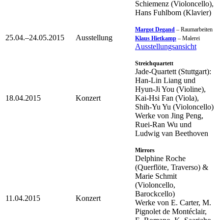
Schiemenz (Violoncello),
Hans Fuhlbom (Klavier)
Margot Degand
– Raumarbeiten
25.04.–24.05.2015
Ausstellung
Klaus Hietkamp
– Malerei
Ausstellungsansicht
Streichquartett
Jade-Quartett (Stuttgart):
Han-Lin Liang und
Hyun-Ji You (Violine),
18.04.2015
Konzert
Kai-Hsi Fan (Viola),
Shih-Yu Yu (Violoncello)
Werke von Jing Peng,
Ruei-Ran Wu und
Ludwig van Beethoven
Mirrors
Delphine Roche
(Querflöte, Traverso) &
Marie Schmit
(Violoncello,
Barockcello)
11.04.2015
Konzert
Werke von E. Carter, M.
Pignolet de Montéclair,