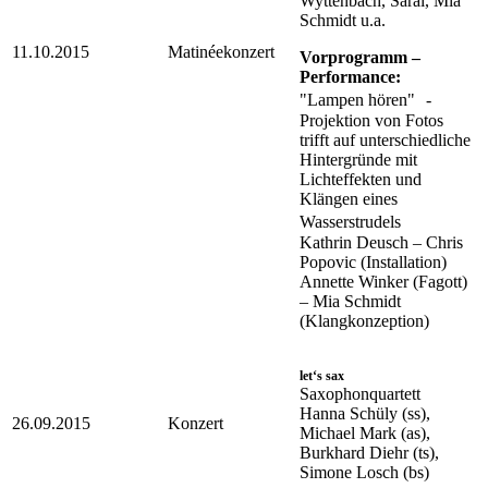
Wyttenbach, Sarai, Mia
Schmidt u.a.
11.10.2015
Matinéekonzert
Vorprogramm –
Performance:
"Lampen hören" -
Projektion von Fotos
trifft auf unterschiedliche
Hintergründe mit
Lichteffekten und
Klängen eines
Wasserstrudels
Kathrin Deusch – Chris
Popovic (Installation)
Annette Winker (Fagott)
– Mia Schmidt
(Klangkonzeption)
let‘s sax
Saxophonquartett
Hanna Schüly (ss),
26.09.2015
Konzert
Michael Mark (as),
Burkhard Diehr (ts),
Simone Losch (bs)