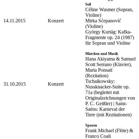
Seil
Céline Wasmer (Sopran,
Violine)
14.11.2015
Konzert
Mirka Sćepanović
(Violine)
György Kurtág: Kafka-
Fragmente op. 24 (1987)
für Sopran und Violine
Märchen und Musik
Hana Akiyama & Samuel
Scott Serrano (Klavier),
Maria Ponsatí
(Rezitation)
Tschaikowsky:
31.10.2015
Konzert
Nussknacker-Suite op.
71a (begleitet mit
Originalzeichnungen von
P. C. Geißler) | Saint-
Saëns: Karneval der
Tiere (mit Rezitationen)
Spuren
Frank Michael (Flöte) &
Franco Coali