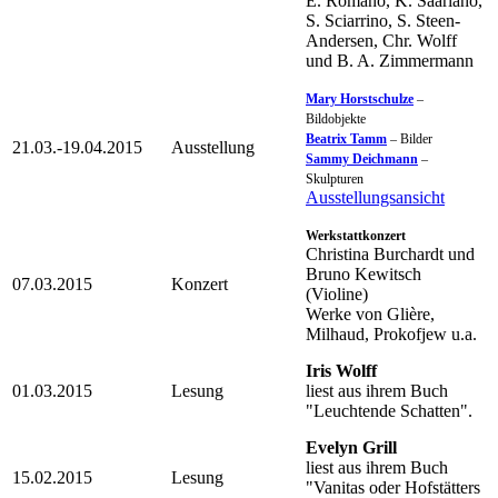
E. Romano, K. Saariaho,
S. Sciarrino, S. Steen-
Andersen, Chr. Wolff
und B. A. Zimmermann
Mary Horstschulze
–
Bildobjekte
Beatrix Tamm
– Bilder
21.03.-19.04.2015
Ausstellung
Sammy Deichmann
–
Skulpturen
Ausstellungsansicht
Werkstattkonzert
Christina Burchardt und
Bruno Kewitsch
07.03.2015
Konzert
(Violine)
Werke von Glière,
Milhaud, Prokofjew u.a.
Iris Wolff
01.03.2015
Lesung
liest aus ihrem Buch
"Leuchtende Schatten".
Evelyn Grill
liest aus ihrem Buch
15.02.2015
Lesung
"Vanitas oder Hofstätters