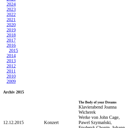
2024
2023
2022
2021
2020
2019
2018
2017
2016
2015
2014
2013
2012
2011
2010
2009
Archiv 2015
The Body of your Dreams
Klavierabend Joanna
Wicherek
Werke von John Cage,
12.12.2015
Konzert
Pawel Szymański,
Fryderyk Chopin, Johann