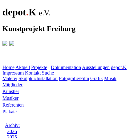
depot
.
K
e.V.
Kunstprojekt Freiburg
Home
Aktuell
Projekte
Dokumentation
Ausstellungen
depot
.
K
Impressum
Kontakt
Suche
Malerei
Skulptur/Installation
Fotografie/Film
Grafik
Musik
Mitglieder
Künstler
Musiker
Referenten
Plakate
Archiv:
2026
2025