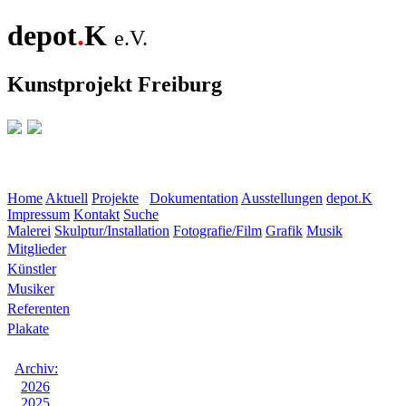
depot
.
K
e.V.
Kunstprojekt Freiburg
Home
Aktuell
Projekte
Dokumentation
Ausstellungen
depot
.
K
Impressum
Kontakt
Suche
Malerei
Skulptur/Installation
Fotografie/Film
Grafik
Musik
Mitglieder
Künstler
Musiker
Referenten
Plakate
Archiv:
2026
2025