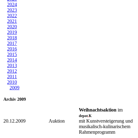
2024
2023
2022
2021
2020
2019
2018
2017
2016
2015
2014
2013
2012
2011
2010
2009
Archiv 2009
Weihnachtsaktion
im
depot
.
K
20.12.2009
Auktion
mit Kunstversteigerung und
musikalisch-kulinarischem
Rahmenprogramm