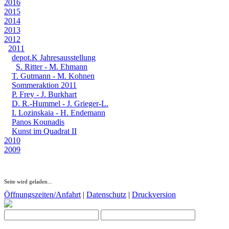
2016
2015
2014
2013
2012
2011
depot.K Jahresausstellung
S. Ritter - M. Ehmann
T. Gutmann - M. Kohnen
Sommeraktion 2011
P. Frey - J. Burkhart
D. R.-Hummel - J. Grieger-L.
I. Lozinskaia - H. Endemann
Panos Kounadis
Kunst im Quadrat II
2010
2009
Seite wird geladen...
Öffnungszeiten/Anfahrt
|
Datenschutz
|
Druckversion