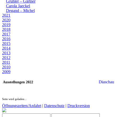
Gruhler – Gärtner
Carola Jaeckel
Degand – Michel
2021
2020
2019
2018
2017
2016
2015
2014
2013
2012
2011
2010
2009
Diaschau
Ausstellungen 2022
Seite wird geladen...
Öffnungszeiten/Anfahrt
|
Datenschutz
|
Druckversion