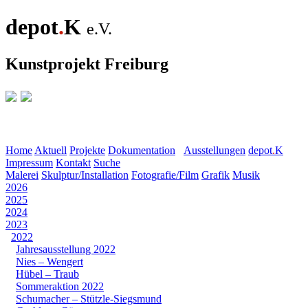
depot
.
K
e.V.
Kunstprojekt Freiburg
Home
Aktuell
Projekte
Dokumentation
Ausstellungen
depot
.
K
Impressum
Kontakt
Suche
Malerei
Skulptur/Installation
Fotografie/Film
Grafik
Musik
2026
2025
2024
2023
2022
Jahresausstellung 2022
Nies – Wengert
Hübel – Traub
Sommeraktion 2022
Schumacher – Stützle-Siegsmund