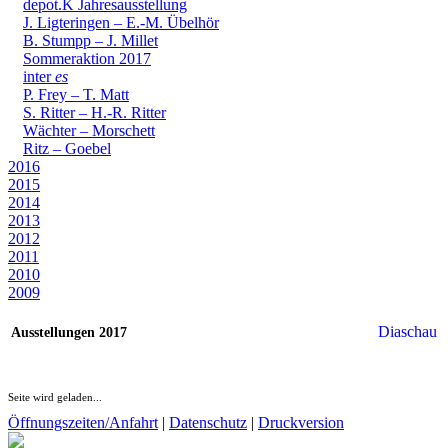
depot.K Jahresausstellung
J. Ligteringen – E.-M. Übelhör
B. Stumpp – J. Millet
Sommeraktion 2017
inter
es
P. Frey – T. Matt
S. Ritter – H.-R. Ritter
Wächter – Morschett
Ritz – Goebel
2016
2015
2014
2013
2012
2011
2010
2009
Diaschau
Ausstellungen 2017
Seite wird geladen...
Öffnungszeiten/Anfahrt
|
Datenschutz
|
Druckversion