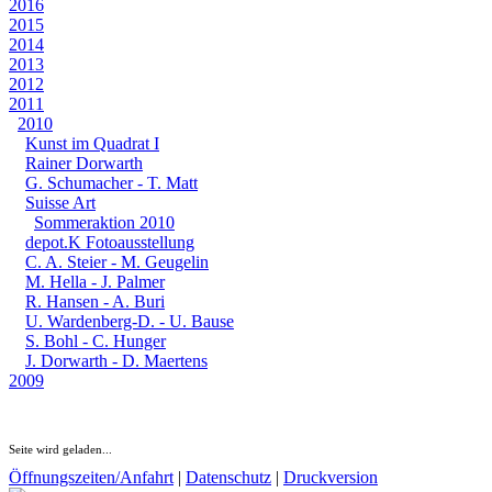
2016
2015
2014
2013
2012
2011
2010
Kunst im Quadrat I
Rainer Dorwarth
G. Schumacher - T. Matt
Suisse Art
Sommeraktion 2010
depot.K Fotoausstellung
C. A. Steier - M. Geugelin
M. Hella - J. Palmer
R. Hansen - A. Buri
U. Wardenberg-D. - U. Bause
S. Bohl - C. Hunger
J. Dorwarth - D. Maertens
2009
Seite wird geladen...
Öffnungszeiten/Anfahrt
|
Datenschutz
|
Druckversion