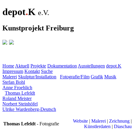
depot
.
K
e.V.
Kunstprojekt Freiburg
Home
Aktuell
Projekte
Dokumentation
Ausstellungen
depot
.
K
Impressum
Kontakt
Suche
Malerei
Skulptur/Installation
Fotografie/Film
Grafik
Musik
Stefan Bohl
Anne Froehlich
Thomas Lefeldt
Roland Meister
Norbert Steinhöfel
Ulrike Wardenberg-Deutsch
Website
|
Malerei
|
Zeichnung
|
Thomas Lefeldt
- Fotografie
Künstlerdaten
|
Diaschau