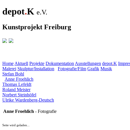
depot
.
K
e.V.
Kunstprojekt Freiburg
Home
Aktuell
Projekte
Dokumentation
Ausstellungen
depot
.
K
Impre
Malerei
Skulptur/Installation
Fotografie/Film
Grafik
Musik
Stefan Bohl
Anne Froehlich
Thomas Lefeldt
Roland Meister
Norbert Steinhöfel
Ulrike Wardenberg-Deutsch
Anne Froehlich
- Fotografie
Seite wird geladen...