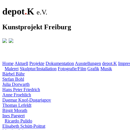
depot
.
K
e.V.
Kunstprojekt Freiburg
Home
Aktuell
Projekte
Dokumentation
Ausstellungen
depot
.
K
Impre
Malerei
Skulptur/Installation
Fotografie/Film
Grafik
Musik
Bärbel Bähr
Stefan Bohl
Julia Dorwarth
Hans Peter Friedrich
Anne Froehlich
Dagmar Knof-Dugarjapov
Thomas Lefeldt
Birgit Morath
Ines Paegert
Ricardo Pulido
Elisabeth Schütt-Poitrat